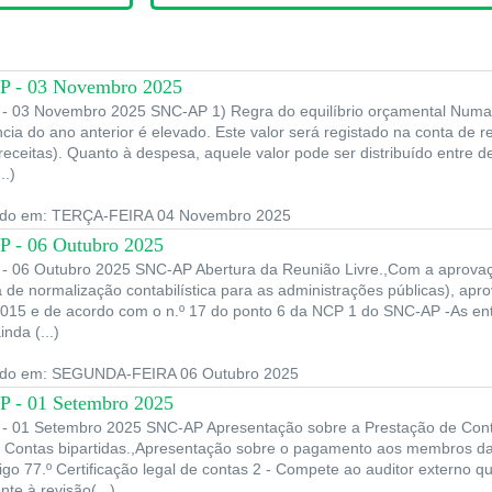
 - 03 Novembro 2025
- 03 Novembro 2025 SNC-AP 1) Regra do equilíbrio orçamental Numa 
cia do ano anterior é elevado. Este valor será registado na conta de 
receitas). Quanto à despesa, aquele valor pode ser distribuído entre 
..)
ado em: TERÇA-FEIRA 04 Novembro 2025
 - 06 Outubro 2025
- 06 Outubro 2025 SNC-AP Abertura da Reunião Livre.,Com a aprov
 de normalização contabilística para as administrações públicas), apr
2015 e de acordo com o n.º 17 do ponto 6 da NCP 1 do SNC-AP -As ent
nda (...)
ado em: SEGUNDA-FEIRA 06 Outubro 2025
 - 01 Setembro 2025
- 01 Setembro 2025 SNC-AP Apresentação sobre a Prestação de Cont
- Contas bipartidas.,Apresentação sobre o pagamento aos membros d
tigo 77.º Certificação legal de contas 2 - Compete ao auditor externo 
te à revisão(...)