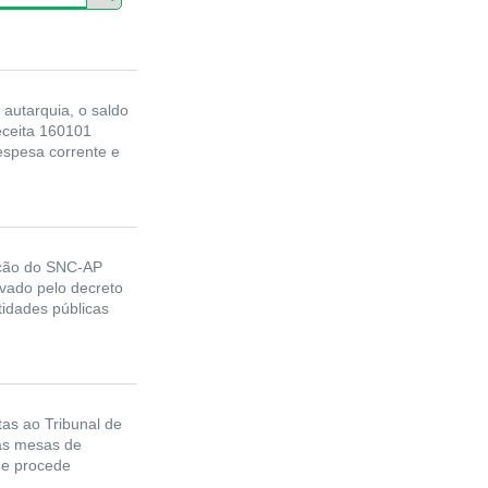
autarquia, o saldo
receita 160101
despesa corrente e
ação do SNC-AP
ovado pelo decreto
idades públicas
as ao Tribunal de
as mesas de
que procede