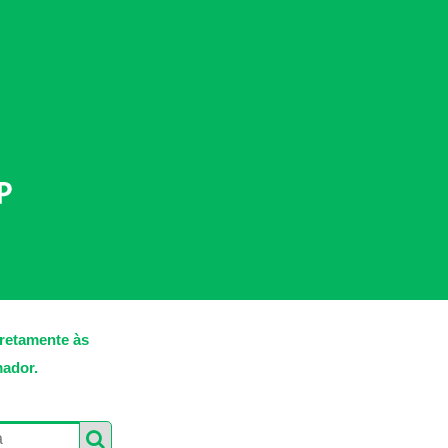
iretamente às
mador.