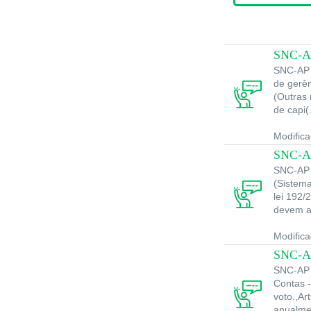
SNC-AP
SNC-AP 
de gerên
(Outras 
de capi(.
Modific
SNC-AP
SNC-AP 
(Sistema
lei 192/
devem ai
Modific
SNC-AP
SNC-AP 
Contas 
voto.,Ar
anualmen